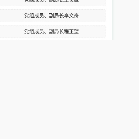
党组成员、副局长李文奇
党组成员、副局长程正望
党组副书记来飞
党组成员、总经济师李卫兵
购
决策预公开
政策解读